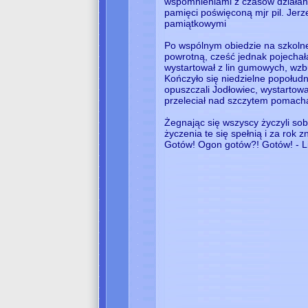
wspomnieniami z czasów działani
pamięci poświęconą mjr pil. Je
pamiątkowymi
Po wspólnym obiedzie na szkolne
powrotną, cześć jednak pojechał
wystartował z lin gumowych, wzb
Kończyło się niedzielne popołudn
opuszczali Jodłowiec, wystartow
przeleciał nad szczytem pomachał
Żegnając się wszyscy życzyli so
życzenia te się spełnią i za rok
Gotów! Ogon gotów?! Gotów! - Lin