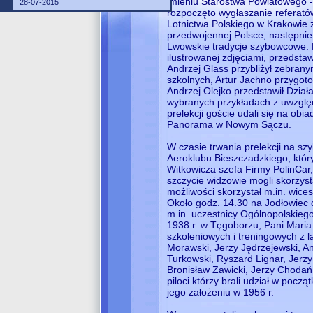
imieniu Starostwa Powiatowego -
28-07-2015
rozpoczęto wygłaszanie referató
Lotnictwa Polskiego w Krakowie 
przedwojennej Polsce, następnie 
Lwowskie tradycje szybowcowe. M
ilustrowanej zdjęciami, przedsta
Andrzej Glass przybliżył zebra
szkolnych, Artur Jachno przygot
Andrzej Olejko przedstawił Dział
wybranych przykładach z uwzględ
prelekcji goście udali się na ob
Panorama w Nowym Sączu.
W czasie trwania prelekcji na s
Aeroklubu Bieszczadzkiego, który
Witkowicza szefa Firmy PolinCar
szczycie widzowie mogli skorzys
możliwości skorzystał m.in. wices
Około godz. 14.30 na Jodłowiec dot
m.in. uczestnicy Ogólnopolski
1938 r. w Tęgoborzu, Pani Maria
szkoleniowych i treningowych z 
Morawski, Jerzy Jędrzejewski, An
Turkowski, Ryszard Lignar, Jerz
Bronisław Zawicki, Jerzy Chodań,
piloci którzy brali udział w poc
jego założeniu w 1956 r.