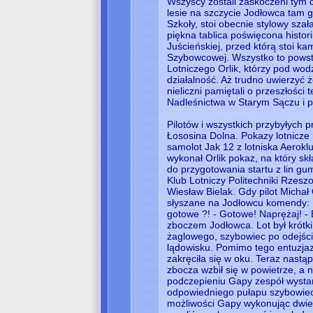
Wszyscy zostali zaskoczeni tym 
lesie na szczycie Jodłowca tam 
Szkoły, stoi obecnie stylowy szał
piękna tablica poświęcona histori
Juścieńskiej, przed którą stoi k
Szybowcowej. Wszystko to powst
Lotniczego Orlik, którzy pod wo
działalność. Aż trudno uwierzyć ż
nieliczni pamiętali o przeszłości
Nadleśnictwa w Starym Sączu i 
Pilotów i wszystkich przybyłych 
Łososina Dolna. Pokazy lotnicze
samolot Jak 12 z lotniska Aerok
wykonał Orlik pokaz, na który skł
do przygotowania startu z lin 
Klub Lotniczy Politechniki Rzes
Wiesław Bielak. Gdy pilot Michał
słyszane na Jodłowcu komendy: P
gotowe ?! - Gotowe! Naprężaj! - 
zboczem Jodłowca. Lot był krótki
żaglowego, szybowiec po odejści
lądowisku. Pomimo tego entuzja
zakręciła się w oku. Teraz nastąp
zbocza wzbił się w powietrze, a 
podczepieniu Gapy zespół wystar
odpowiedniego pułapu szybowiec 
możliwości Gapy wykonując dwie 