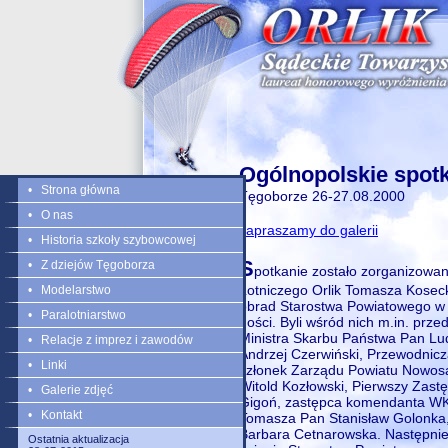
Ogólnopolskie spot
• Strona główna
Tęgoborze 26-27.08.2000
• O nas
zapraszamy do galerii
• Historia szkoły szybowcowej
S
• Z dziejów Tęgoborza
potkanie zostało zorganizowa
Lotniczego Orlik Tomasza Kosecki
• Modelarstwo
obrad Starostwa Powiatowego w 
• Paralotniarstwo
gości. Byli wśród nich m.in. prz
Ministra Skarbu Państwa Pan L
• Relacje z imprez i zawodów
Andrzej Czerwiński, Przewodni
• Linki
członek Zarządu Powiatu Nowosą
Witold Kozłowski, Pierwszy Zast
• Galerie zdjęć
Gigoń, zastępca komendanta WK
• Kontakt
Tomasza Pan Stanisław Golonka
Barbara Cetnarowska. Następnie 
Ostatnia aktualizacja