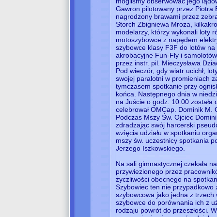
mogliśmy obserwować jego lądow
Gawron pilotowany przez Piotra 
nagrodzony brawami przez zebr
Storch Zbigniewa Mroza, kilkakrot
modelarzy, którzy wykonali loty 
motoszybowce z napędem elektry
szybowce klasy F3F do lotów na
akrobacyjne Fun-Fly i samolotó
przez instr. pil. Mieczysława Dz
Pod wieczór, gdy wiatr ucichł, lo
swojej paralotni w promieniach 
tymczasem spotkanie przy ognisk
końca. Następnego dnia w niedzie
na Juście o godz. 10.00 została 
celebrował OMCap. Dominik M. O
Podczas Mszy Św. Ojciec Dominik
zdradzając swój harcerski pseud
wzięcia udziału w spotkaniu org
mszy św. uczestnicy spotkania p
Jerzego Iszkowskiego.
Na sali gimnastycznej czekała n
przywiezionego przez pracownik
życzliwości obecnego na spotka
Szybowiec ten nie przypadkowo z
szybowcowa jako jedna z trzech
szybowce do porównania ich z u
rodzaju powrót do przeszłości. W 